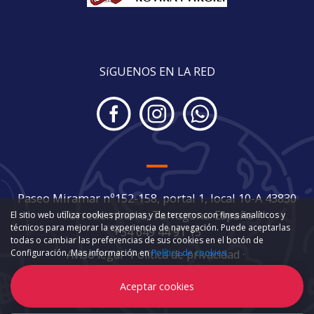
SíGUENOS EN LA RED
Paseo Miramar nº152-158, portal 1, local 10-A 43830
Torredembarra, Tarragona. España
El sitio web utiliza cookies propias y de terceros con fines analíticos y
técnicos para mejorar la experiencia de navegación. Puede aceptarlas
+34 649 44 91 15
todas o cambiar las preferencias de sus cookies en el botón de
Configuración. Mas información en
Política de cookies.
Aviso legal
·
Política de privacidad
·
Política de cookies
·
Condiciones contractuales
Aceptar cookies